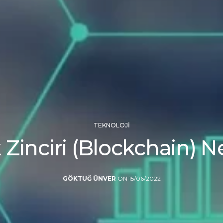
TEKNOLOJI
 Zinciri (Blockchain) N
GÖKTUĞ ÜNVER
ON 15/06/2022